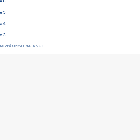
e 6
e 5
e 4
e 3
s créatrices de la VF !
e 2
e 1
e Mektoub My Love arrive enfin ! Rencontre avec Shaïn Boumedine et Sal
i : après Toni en famille
elle réalise le bouleversant Dites lui que je l'aime
ais ! Rencontre autour de Vie privée de Rebecca Zlotowski
 de Marguerite, Grave... Rencontre avec Ella Rumpf
 Les Rêveurs, un film intime sur la santé mentale