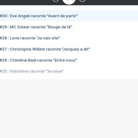
#30 : Eve Angeli raconte "Avant de partir"
#29 : MC Solaar raconte "Bouge de là"
28 : Lorie raconte "Je vais vite"
#27 : Christophe Willem raconte "Jacques a dit"
#26 : Chimène Badi raconte "Entre nous"
#25 : Indochine raconte "3e sexe"
#24 : Zaho raconte "C'est chelou"
#23 : Patrick Bruel raconte "Au café des délices"
#22 : Kyo raconte "Le chemin"
#21 : Nolwenn Leroy raconte "Cassé"
#20 : Patrick Hernandez raconte "Born to be alive"
#19 : Lorie raconte "Près de moi"