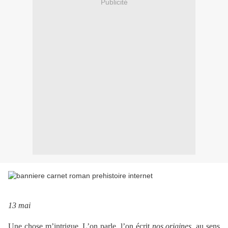
Publicité
13 mai
Une chose m’intrigue. L’on parle, l’on écrit
nos origines
, au sens