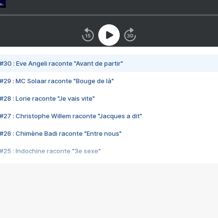
#30 : Eve Angeli raconte "Avant de partir"
#29 : MC Solaar raconte "Bouge de là"
28 : Lorie raconte "Je vais vite"
#27 : Christophe Willem raconte "Jacques a dit"
#26 : Chimène Badi raconte "Entre nous"
#25 : Indochine raconte "3e sexe"
#24 : Zaho raconte "C'est chelou"
#23 : Patrick Bruel raconte "Au café des délices"
#22 : Kyo raconte "Le chemin"