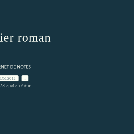
ier roman
RNET DE NOTES
5.06.2012
…
 36 quai du futur