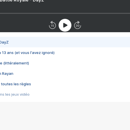
 DayZ
 a 13 ans (et vous l'avez ignoré)
e (littéralement)
im Rayan
 toutes les règles
s les jeux vidéo
us choquant de Rockstar ? - Le scandale BULLY
e plus moche de Steam
du RÊVE tourne au CAUCHEMAR