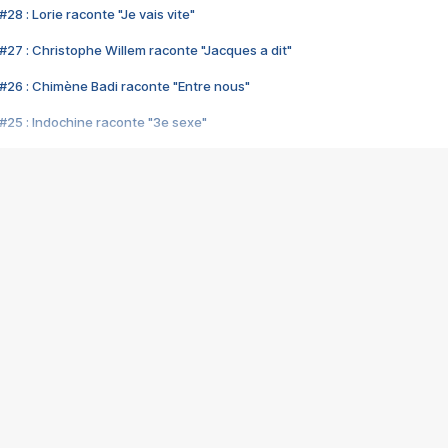
28 : Lorie raconte "Je vais vite"
#27 : Christophe Willem raconte "Jacques a dit"
#26 : Chimène Badi raconte "Entre nous"
#25 : Indochine raconte "3e sexe"
#24 : Zaho raconte "C'est chelou"
#23 : Patrick Bruel raconte "Au café des délices"
#22 : Kyo raconte "Le chemin"
#21 : Nolwenn Leroy raconte "Cassé"
#20 : Patrick Hernandez raconte "Born to be alive"
#19 : Lorie raconte "Près de moi"
#18 : Michael Jones raconte "A nos actes manqués" (avec Jean-Jacque
#17 : Khaled raconte "Aïcha"
#16 : Corneille raconte "Parce qu'on vient de loin"