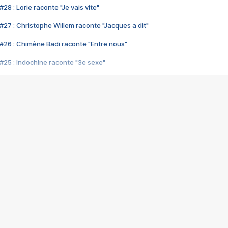
28 : Lorie raconte "Je vais vite"
#27 : Christophe Willem raconte "Jacques a dit"
#26 : Chimène Badi raconte "Entre nous"
#25 : Indochine raconte "3e sexe"
#24 : Zaho raconte "C'est chelou"
#23 : Patrick Bruel raconte "Au café des délices"
#22 : Kyo raconte "Le chemin"
#21 : Nolwenn Leroy raconte "Cassé"
#20 : Patrick Hernandez raconte "Born to be alive"
#19 : Lorie raconte "Près de moi"
#18 : Michael Jones raconte "A nos actes manqués" (avec Jean-Jacque
#17 : Khaled raconte "Aïcha"
#16 : Corneille raconte "Parce qu'on vient de loin"