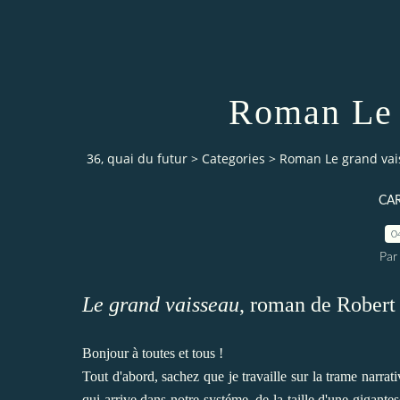
Roman Le 
36, quai du futur
>
Categories
>
Roman Le grand vai
CA
0
Par
Le grand vaisseau
, roman de Robert
Bonjour à toutes et tous !
Tout d'abord, sachez que je travaille sur la trame narra
qui arrive dans notre systéme, de la taille d'une gigante