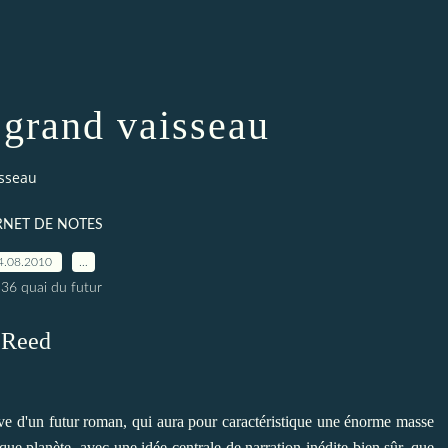
grand vaisseau
sseau
RNET DE NOTES
4.08.2010
…
 36 quai du futur
 Reed
tive d'un futur roman, qui aura pour caractéristique une énorme masse
sque planète, avec une idée centrale de narration inédite bien sûr, que