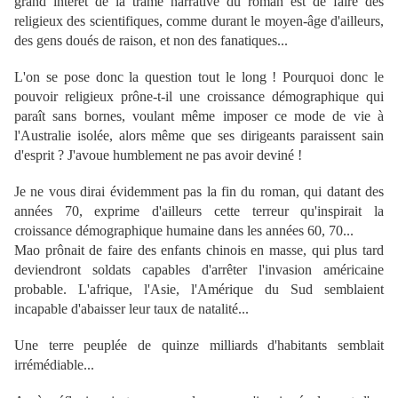
grand intérêt de la trame narrative du roman est de faire des
religieux des scientifiques, comme durant le moyen-âge d'ailleurs,
des gens doués de raison, et non des fanatiques...
L'on se pose donc la question tout le long ! Pourquoi donc le
pouvoir religieux prône-t-il une croissance démographique qui
paraît sans bornes, voulant même imposer ce mode de vie à
l'Australie isolée, alors même que ses dirigeants paraissent sain
d'esprit ? J'avoue humblement ne pas avoir deviné !
Je ne vous dirai évidemment pas la fin du roman, qui datant des
années 70, exprime d'ailleurs cette terreur qu'inspirait la
croissance démographique humaine dans les années 60, 70...
Mao prônait de faire des enfants chinois en masse, qui plus tard
deviendront soldats capables d'arrêter l'invasion américaine
probable. L'afrique, l'Asie, l'Amérique du Sud semblaient
incapable d'abaisser leur taux de natalité...
Une terre peuplée de quinze milliards d'habitants semblait
irrémédiable...