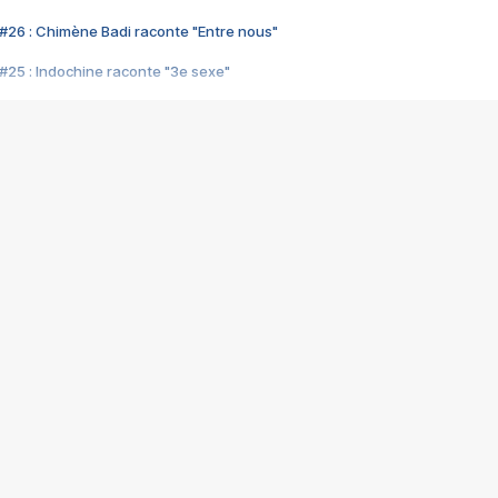
#26 : Chimène Badi raconte "Entre nous"
#25 : Indochine raconte "3e sexe"
#24 : Zaho raconte "C'est chelou"
#23 : Patrick Bruel raconte "Au café des délices"
#22 : Kyo raconte "Le chemin"
#21 : Nolwenn Leroy raconte "Cassé"
#20 : Patrick Hernandez raconte "Born to be alive"
#19 : Lorie raconte "Près de moi"
#18 : Michael Jones raconte "A nos actes manqués" (avec Jean-Jacque
#17 : Khaled raconte "Aïcha"
#16 : Corneille raconte "Parce qu'on vient de loin"
#15 : Indochine raconte "L'aventurier"