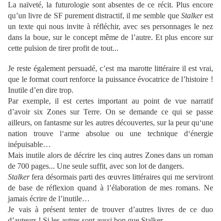
La naïveté, la futurologie sont absentes de ce récit. Plus encore
qu’un livre de SF purement distractif, il me semble que
Stalker
est
un texte qui nous invite à réfléchir, avec ses personnages le nez
dans la boue, sur le concept même de l’autre. Et plus encore sur
cette pulsion de tirer profit de tout...
Je reste également persuadé, c’est ma marotte littéraire il est vrai,
que le format court renforce la puissance évocatrice de l’histoire !
Inutile d’en dire trop.
Par exemple, il est certes important au point de vue narratif
d’avoir six Zones sur Terre. On se demande ce qui se passe
ailleurs, on fantasme sur les autres découvertes, sur la peur qu‘une
nation trouve l‘arme absolue ou une technique d‘énergie
inépuisable…
Mais inutile alors de décrire les cinq autres Zones dans un roman
de 700 pages... Une seule suffit, avec son lot de dangers.
Stalker
fera désormais parti des œuvres littéraires qui me serviront
de base de réflexion quand à l’élaboration de mes romans. Ne
jamais écrire de l’inutile…
Je vais à présent tenter de trouver d’autres livres de ce duo
d’auteurs ! Si les autres sont aussi bon que Stalker…