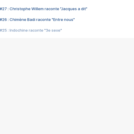
#27 : Christophe Willem raconte "Jacques a dit"
#26 : Chimène Badi raconte "Entre nous"
#25 : Indochine raconte "3e sexe"
#24 : Zaho raconte "C'est chelou"
#23 : Patrick Bruel raconte "Au café des délices"
#22 : Kyo raconte "Le chemin"
#21 : Nolwenn Leroy raconte "Cassé"
#20 : Patrick Hernandez raconte "Born to be alive"
#19 : Lorie raconte "Près de moi"
#18 : Michael Jones raconte "A nos actes manqués" (avec Jean-Jacque
#17 : Khaled raconte "Aïcha"
#16 : Corneille raconte "Parce qu'on vient de loin"