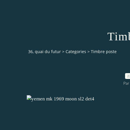
Timb
36, quai du futur
>
Categories
>
Timbre poste
2
Par