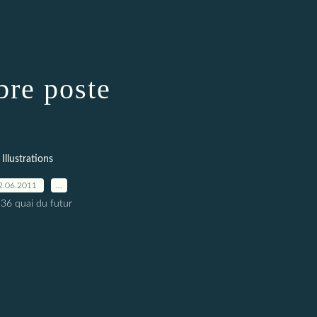
re poste
Illustrations
2.06.2011
…
 36 quai du futur