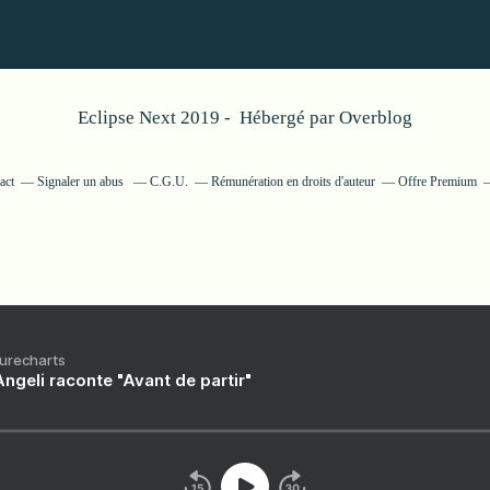
Eclipse Next 2019 - Hébergé par
Overblog
act
Signaler un abus
C.G.U.
Rémunération en droits d'auteur
Offre Premium
Purecharts
ngeli raconte "Avant de partir"