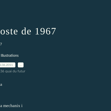
poste de 1967
67
Illustrations
4.06.2011
…
 36 quai du futur