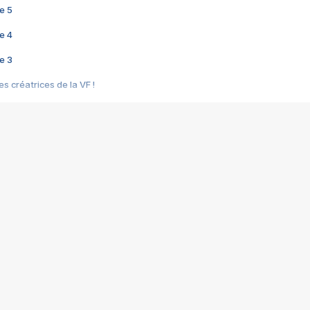
e 5
e 4
e 3
s créatrices de la VF !
e 2
e 1
e Mektoub My Love arrive enfin ! Rencontre avec Shaïn Boumedine et Sal
i : après Toni en famille
elle réalise le bouleversant Dites lui que je l'aime
ais ! Rencontre autour de Vie privée de Rebecca Zlotowski
 de Marguerite, Grave... Rencontre avec Ella Rumpf
 Les Rêveurs, un film intime sur la santé mentale
a avec un film sur le mouvement des Gilets jaunes