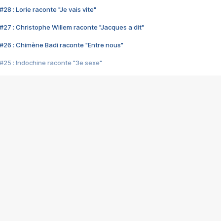
28 : Lorie raconte "Je vais vite"
#27 : Christophe Willem raconte "Jacques a dit"
#26 : Chimène Badi raconte "Entre nous"
#25 : Indochine raconte "3e sexe"
#24 : Zaho raconte "C'est chelou"
#23 : Patrick Bruel raconte "Au café des délices"
#22 : Kyo raconte "Le chemin"
#21 : Nolwenn Leroy raconte "Cassé"
#20 : Patrick Hernandez raconte "Born to be alive"
#19 : Lorie raconte "Près de moi"
#18 : Michael Jones raconte "A nos actes manqués" (avec Jean-Jacque
#17 : Khaled raconte "Aïcha"