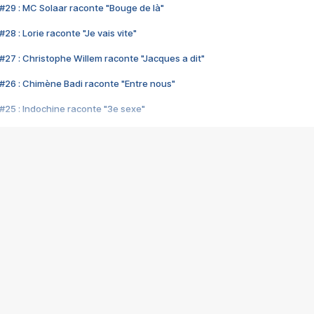
#29 : MC Solaar raconte "Bouge de là"
28 : Lorie raconte "Je vais vite"
#27 : Christophe Willem raconte "Jacques a dit"
#26 : Chimène Badi raconte "Entre nous"
#25 : Indochine raconte "3e sexe"
#24 : Zaho raconte "C'est chelou"
#23 : Patrick Bruel raconte "Au café des délices"
#22 : Kyo raconte "Le chemin"
#21 : Nolwenn Leroy raconte "Cassé"
#20 : Patrick Hernandez raconte "Born to be alive"
#19 : Lorie raconte "Près de moi"
#18 : Michael Jones raconte "A nos actes manqués" (avec Jean-Jacque
#17 : Khaled raconte "Aïcha"