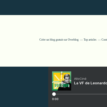
Créer un blog gratuit sur Overblog
Top articles
Cont
AlloCiné
La VF de Leonardo
0:00