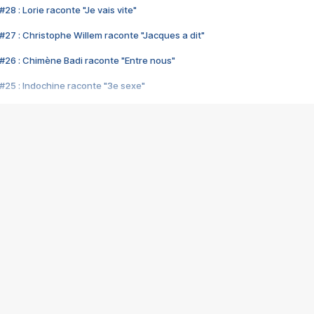
28 : Lorie raconte "Je vais vite"
#27 : Christophe Willem raconte "Jacques a dit"
#26 : Chimène Badi raconte "Entre nous"
#25 : Indochine raconte "3e sexe"
#24 : Zaho raconte "C'est chelou"
#23 : Patrick Bruel raconte "Au café des délices"
#22 : Kyo raconte "Le chemin"
#21 : Nolwenn Leroy raconte "Cassé"
#20 : Patrick Hernandez raconte "Born to be alive"
#19 : Lorie raconte "Près de moi"
#18 : Michael Jones raconte "A nos actes manqués" (avec Jean-Jacque
#17 : Khaled raconte "Aïcha"
#16 : Corneille raconte "Parce qu'on vient de loin"