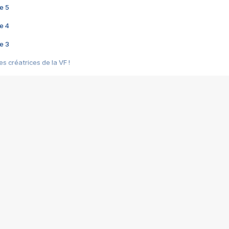
e 5
e 4
e 3
s créatrices de la VF !
e 2
e 1
e Mektoub My Love arrive enfin ! Rencontre avec Shaïn Boumedine et Sal
i : après Toni en famille
elle réalise le bouleversant Dites lui que je l'aime
ais ! Rencontre autour de Vie privée de Rebecca Zlotowski
 de Marguerite, Grave... Rencontre avec Ella Rumpf
 Les Rêveurs, un film intime sur la santé mentale
a avec un film sur le mouvement des Gilets jaunes