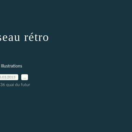
seau rétro
Illustrations
5.03.2013
…
 36 quai du futur