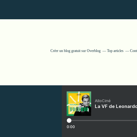
Créer un blog gratuit sur Overblog
Top articles
Cont
AlloCiné
La VF de Leonardo
0:00