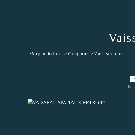
Vais
36, quai du futur
>
Categories
>
Vaisseau rétro
1
Par