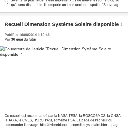
du Rêve ne va plus tarder à être imprimé. Plus de nouvelles sur le blog 36
dès qu'il sera disponible. Il comporte un texte ancien et spatial, "Sauvetage",
qui m'a demandé pas mal de...
Recueil Dimension Système Solaire disponible !
Publié le 16/08/2014 à 10:46
Par
36 quai du futur
Ce recueil est recommandé par la NASA, l'ESA, la ROSCOSMOS, la CNSA,
la JAXA, le CNES, l'ISRO, l'ASI, et même l'ISA. La page de l'éditeur où
commander l'ouvrage. http://riviereblanche.com/dimsyssolaire.htm la page