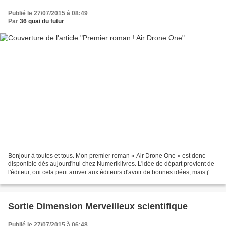
Publié le 27/07/2015 à 08:49
Par
36 quai du futur
Bonjour à toutes et tous. Mon premier roman « Air Drone One » est donc
disponible dès aujourd'hui chez Numeriklivres. L'idée de départ provient de
l'éditeur, oui cela peut arriver aux éditeurs d'avoir de bonnes idées, mais j'ai
eu toute liberté pour écrire...
Sortie Dimension Merveilleux scientifique
Publié le 27/07/2015 à 06:48