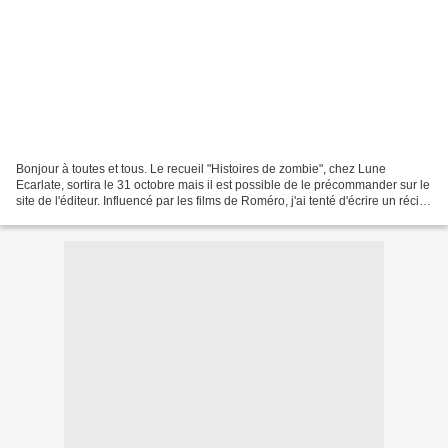
Bonjour à toutes et tous. Le recueil "Histoires de zombie", chez Lune
Ecarlate, sortira le 31 octobre mais il est possible de le précommander sur le
site de l'éditeur. Influencé par les films de Roméro, j'ai tenté d'écrire un récit
dédié véritablement...