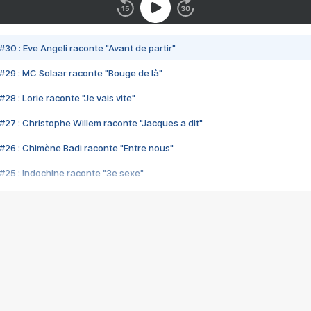
#30 : Eve Angeli raconte "Avant de partir"
#29 : MC Solaar raconte "Bouge de là"
28 : Lorie raconte "Je vais vite"
#27 : Christophe Willem raconte "Jacques a dit"
#26 : Chimène Badi raconte "Entre nous"
#25 : Indochine raconte "3e sexe"
#24 : Zaho raconte "C'est chelou"
#23 : Patrick Bruel raconte "Au café des délices"
#22 : Kyo raconte "Le chemin"
#21 : Nolwenn Leroy raconte "Cassé"
#20 : Patrick Hernandez raconte "Born to be alive"