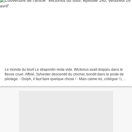
Le monde du bruit Le strapontin resta vide. Wictorius avait disparu dans le
fleuve cruel. Affolé, Sylvester descendit du clocher, bondit dans le poste de
pilotage. - Dolph, il faut faire quelque chose ! - Mais calme-toi, collègue ! Le
Chef sait ce qu’il...