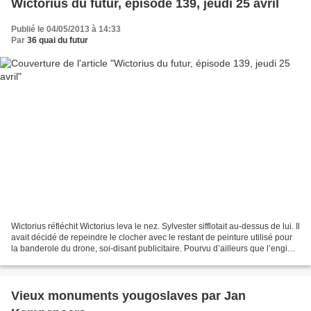
Wictorius du futur, épisode 139, jeudi 25 avril
Publié le 04/05/2013 à 14:33
Par
36 quai du futur
Wictorius réfléchit Wictorius leva le nez. Sylvester sifflotait au-dessus de lui. Il
avait décidé de repeindre le clocher avec le restant de peinture utilisé pour
la banderole du drone, soi-disant publicitaire. Pourvu d’ailleurs que l’engin
ne ramène...
Vieux monuments yougoslaves par Jan