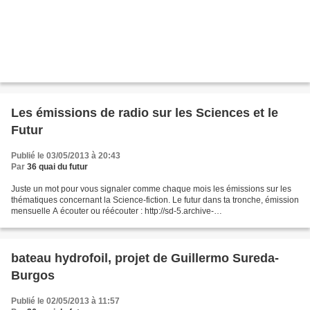
Les émissions de radio sur les Sciences et le
Futur
Publié le 03/05/2013 à 20:43
Par
36 quai du futur
Juste un mot pour vous signaler comme chaque mois les émissions sur les
thématiques concernant la Science-fiction. Le futur dans ta tronche, émission
mensuelle A écouter ou réécouter : http://sd-5.archive-
host.com/membres/up/f243bdea8af06578a36f60fb2d8ef8e97e8323d6/Emis
sions_Radiodio/le_futur_dans_ta_tronche_3_mai_2013.mp3...
bateau hydrofoil, projet de Guillermo Sureda-
Burgos
Publié le 02/05/2013 à 11:57