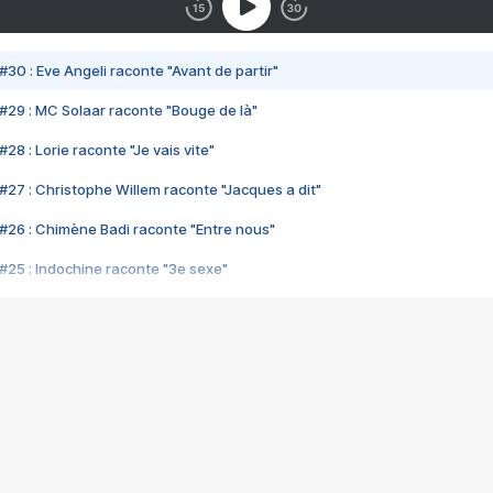
#30 : Eve Angeli raconte "Avant de partir"
#29 : MC Solaar raconte "Bouge de là"
28 : Lorie raconte "Je vais vite"
#27 : Christophe Willem raconte "Jacques a dit"
#26 : Chimène Badi raconte "Entre nous"
#25 : Indochine raconte "3e sexe"
#24 : Zaho raconte "C'est chelou"
#23 : Patrick Bruel raconte "Au café des délices"
#22 : Kyo raconte "Le chemin"
#21 : Nolwenn Leroy raconte "Cassé"
#20 : Patrick Hernandez raconte "Born to be alive"